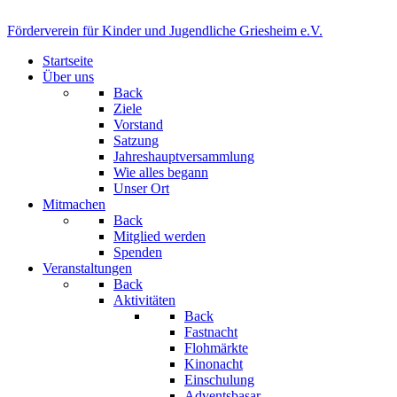
Förderverein für Kinder und Jugendliche Griesheim e.V.
Startseite
Über uns
Back
Ziele
Vorstand
Satzung
Jahreshauptversammlung
Wie alles begann
Unser Ort
Mitmachen
Back
Mitglied werden
Spenden
Veranstaltungen
Back
Aktivitäten
Back
Fastnacht
Flohmärkte
Kinonacht
Einschulung
Adventsbasar