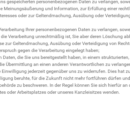
ns gespeicherten personenbezogenen Daten zu verlangen, sowei
e Meinungsäußerung und Information, zur Erfüllung einer recht
Interesses oder zur Geltendmachung, Ausübung oder Verteidigun
rarbeitung Ihrer personenbezogenen Daten zu verlangen, sowei
d, die Verarbeitung unrechtmäßig ist, Sie aber deren Löschung a
diese zur Geltendmachung, Ausübung oder Verteidigung von Rech
rspruch gegen die Verarbeitung eingelegt haben;
ten, die Sie uns bereitgestellt haben, in einem strukturierten
ie Übermittlung an einen anderen Verantwortlichen zu verlange
 Einwilligung jederzeit gegenüber uns zu widerrufen. Dies hat zu
lligung beruhte, für die Zukunft nicht mehr fortführen dürfen un
ehörde zu beschweren. In der Regel können Sie sich hierfür an 
tes oder Arbeitsplatzes oder unseres Kanzleisitzes wenden.