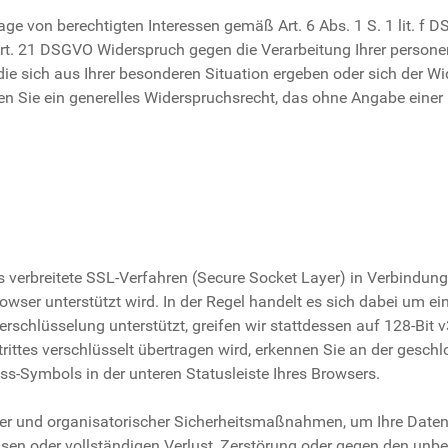
e von berechtigten Interessen gemäß Art. 6 Abs. 1 S. 1 lit. f 
Art. 21 DSGVO Widerspruch gegen die Verarbeitung Ihrer perso
die sich aus Ihrer besonderen Situation ergeben oder sich der W
ben Sie ein generelles Widerspruchsrecht, das ohne Angabe eine
verbreitete SSL-Verfahren (Secure Socket Layer) in Verbindung 
wser unterstützt wird. In der Regel handelt es sich dabei um ei
erschlüsselung unterstützt, greifen wir stattdessen auf 128-Bit 
trittes verschlüsselt übertragen wird, erkennen Sie an der gesch
s-Symbols in der unteren Statusleiste Ihres Browsers.
her und organisatorischer Sicherheitsmaßnahmen, um Ihre Date
eisen oder vollständigen Verlust, Zerstörung oder gegen den unb