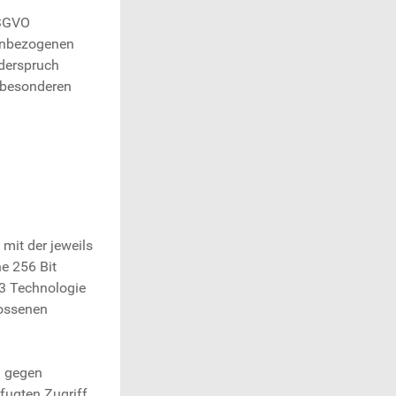
DSGVO
nenbezogenen
iderspruch
r besonderen
mit der jeweils
ne 256 Bit
v3 Technologie
lossenen
n gegen
efugten Zugriff