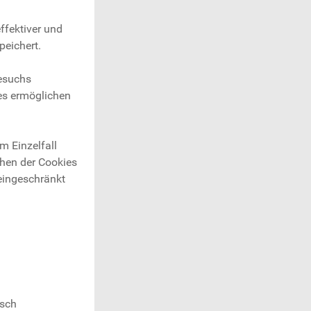
ffektiver und
peichert.
Besuchs
ies ermöglichen
m Einzelfall
chen der Cookies
 eingeschränkt
isch