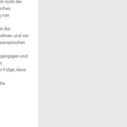
t nicht die
lichen
g von
t die
blehnen und wir
tsansprüchen
, gängigen und
n;
r Folge, dass
d
die