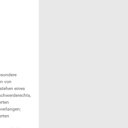
esondere
en von
stehen eines
schwerderechts,
erten
 verlangen;
erten