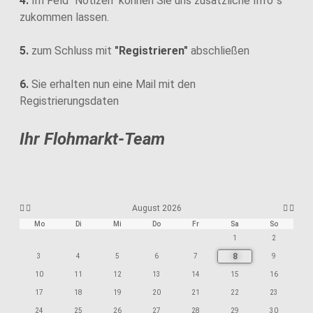
4.
Im Feld "Notizen" können Sie uns zusätzliche Info´s
zukommen lassen.
5.
zum Schluss mit
"Registrieren"
abschließen
6.
Sie erhalten nun eine Mail mit den
Registrierungsdaten
Ihr Flohmarkt-Team
August 2026
Mo
Di
Mi
Do
Fr
Sa
So
1
2
8
3
4
5
6
7
9
10
11
12
13
14
15
16
17
18
19
20
21
22
23
24
25
26
27
28
29
30